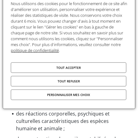
Cette année, le séminaire se penche sur la
Nous utilisons des cookies pour le fonctionnement de ce site afin
formation, la durée et la dissolution des
d'améliorer son utilisation, personnaliser votre expérience et
stéréotypes discursifs, qu’ils appartiennent au
réaliser des statistiques de visite. Nous conservons votre choix
durant 6 mois. Vous pouvez changer d'avis à tout moment en
langage verbal ou à d’autres langages. Ces
cliquant sur le lien "Gérer les cookies" en bas à gauche de
stéréotypes proviennent non seulement de
chaque page de notre site. Si vous souhaitez en savoir plus sur
règles, grammaires et conventions, mais aussi de
comment nous utilisons les cookies, cliquez sur "Personnaliser
pratiques répétitives dans les domaines du
mes choix". Pour plus d'informations, veuillez consulter notre
politique de confidentialité
.
travail, de l’apprentissage et de la recherche, qui
deviennent des automatismes. Ils sont
également produits par des opérations
TOUT ACCEPTER
d’automatisation des langages ou d’autres
pratiques (scientifiques, raisonnement, etc.).
TOUT REFUSER
L’attention sera portée sur les automatismes qui
PERSONNALISER MES CHOIX
impliquent :
des réactions corporelles, psychiques et
culturelles caractéristiques des espèces
humaine et animale ;