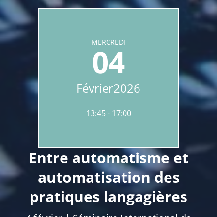
MERCREDI
04
Février
2026
13:45
17:00
Entre automatisme et
automatisation des
pratiques langagières