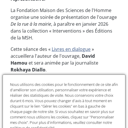
La Fondation Maison des Sciences de l'Homme
organise une soirée de présentation de l'ouvrage
De la rue à la mairie
, à paraître en janvier 2026
dans la collection « Interventions » des Éditions
de la MSH.
Cette séance des «
Livres en dialogue
»
accueillera l'auteur de l'ouvrage,
David
Hamou
et sera animée par la journaliste
Rokhaya Diallo
.
À l'issue de cette rencontre, vous aurez la
Nous utilisons des cookies pour le fonctionnement de ce site afin
possibilité de poser toutes vos questions à nos
d'améliorer son utilisation, personnaliser votre expérience et
invité.e.s.
réaliser des statistiques de visite. Nous conservons votre choix
durant 6 mois. Vous pouvez changer d'avis à tout moment en
→
Regarder le replay sur Canal-U
cliquant sur le lien "Gérer les cookies" en bas à gauche de
chaque page de notre site. Si vous souhaitez en savoir plus sur
comment nous utilisons les cookies, cliquez sur "Personnaliser
mes choix". Pour plus d'informations, veuillez consulter notre
S'inscrire
politique de confidentialité
.