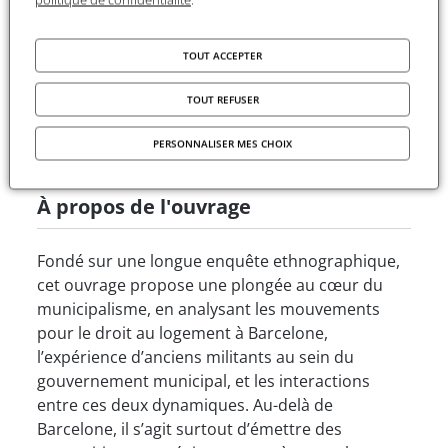
Replay de la rencontre
TOUT ACCEPTER
TOUT REFUSER
Canal-U.tv est désactivé.
Accepter
PERSONNALISER MES CHOIX
À propos de l'ouvrage
Fondé sur une longue enquête ethnographique,
cet ouvrage propose une plongée au cœur du
municipalisme, en analysant les mouvements
pour le droit au logement à Barcelone,
l’expérience d’anciens militants au sein du
gouvernement municipal, et les interactions
entre ces deux dynamiques. Au-delà de
Barcelone, il s’agit surtout d’émettre des